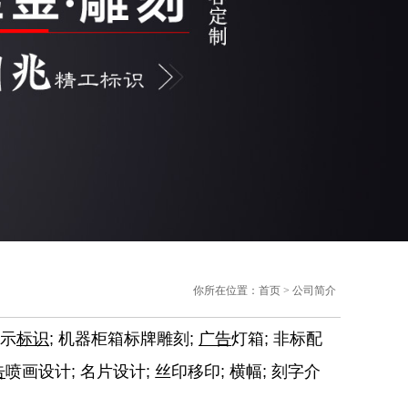
你所在位置：
首页
> 公司简介
展示
标识
; 机器柜箱标牌雕刻;
广告
灯箱; 非标配
告
喷画设计; 名片设计; 丝印移印; 横幅; 刻字介