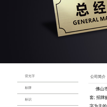
背光字
公司简介
标牌
佛山市新
套; 招牌
标识
字为主的