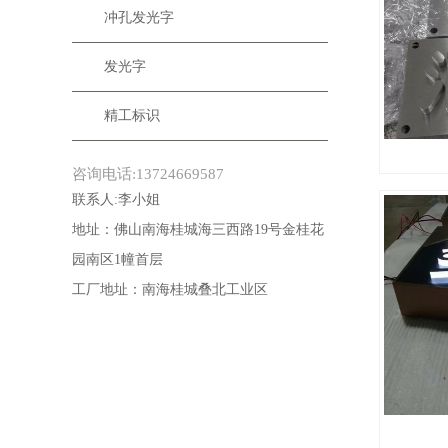
冲孔发光字
发光字
精工标识
咨询电话:13724669587
联系人:李小姐
地址：佛山南海桂城海三西路19号金桂花
园南区1幢首层
工厂地址：南海桂城叠北工业区