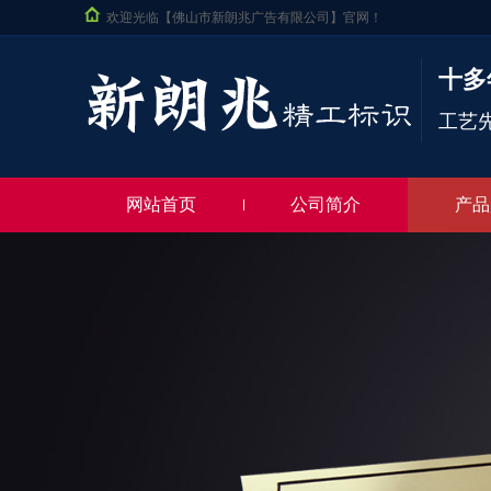
欢迎光临【佛山市新朗兆广告有限公司】官网！
十多
工艺
网站首页
公司简介
产品