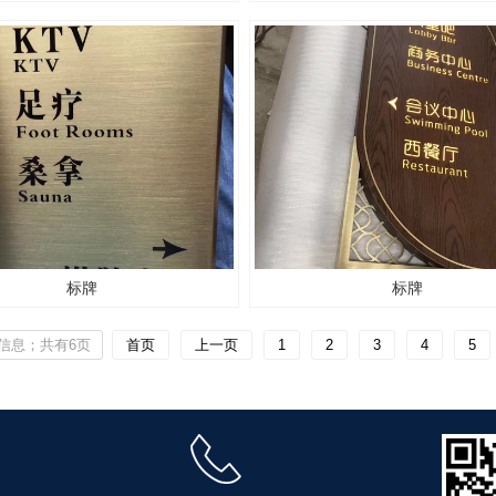
标牌
标牌
信息；共有6页
首页
上一页
1
2
3
4
5