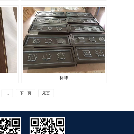
标牌
...
下一页
尾页