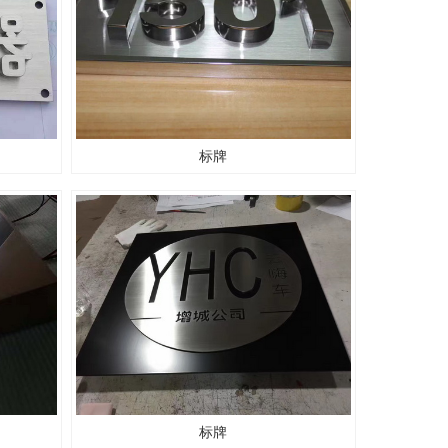
标牌
标牌